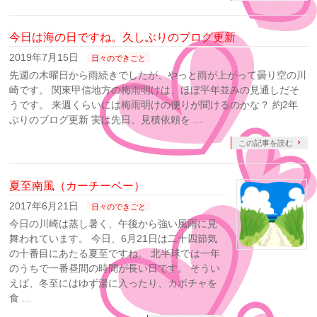
今日は海の日ですね。久しぶりのブログ更新
2019年7月15日
日々のできごと
先週の木曜日から雨続きでしたが、やっと雨が上がって曇り空の川
崎です。 関東甲信地方の梅雨明けは、ほぼ平年並みの見通しだそ
うです。 来週くらいには梅雨明けの便りが聞けるのかな？ 約2年
ぶりのブログ更新 実は先日、見積依頼を …
この記事を読む
夏至南風（カーチーベー）
2017年6月21日
日々のできごと
今日の川崎は蒸し暑く、午後から強い風雨に見
舞われています。 今日、6月21日は二十四節気
の十番目にあたる夏至ですね。 北半球では一年
のうちで一番昼間の時間が長い日です。 そうい
えば、冬至にはゆず湯に入ったり、カボチャを
食 …