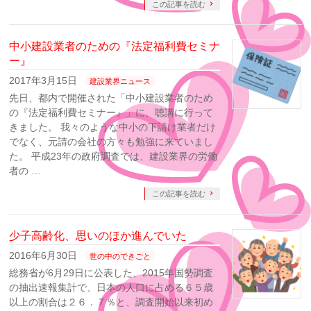
この記事を読む
中小建設業者のための『法定福利費セミナ
ー』
2017年3月15日
建設業界ニュース
先日、都内で開催された「中小建設業者のため
の『法定福利費セミナー』」に、聴講に行って
きました。 我々のような中小の下請け業者だけ
でなく、元請の会社の方々も勉強に来ていまし
た。 平成23年の政府調査では、建設業界の労働
者の …
この記事を読む
少子高齢化、思いのほか進んでいた
2016年6月30日
世の中のできごと
総務省が6月29日に公表した、2015年国勢調査
の抽出速報集計で、日本の人口に占める６５歳
以上の割合は２６．７％と、調査開始以来初め