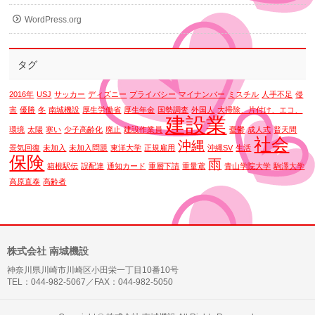
WordPress.org
タグ
2016年
USJ
サッカー
ディズニー
プライバシー
マイナンバー
ミスチル
人手不足
侵
害
優勝
冬
南城機設
厚生労働省
厚生年金
国勢調査
外国人
大掃除、片付け、エコ、
建設業
環境
太陽
寒い
少子高齢化
廃止
建設作業員
憂鬱
成人式
普天間
社会
沖縄
景気回復
未加入
未加入問題
東洋大学
正規雇用
沖縄SV
生活
保険
雨
箱根駅伝
誤配達
通知カード
重層下請
重量鳶
青山学院大学
駒澤大学
高原直泰
高齢者
株式会社 南城機設
神奈川県川崎市川崎区小田栄一丁目10番10号
TEL：044-982-5067／FAX：044-982-5050