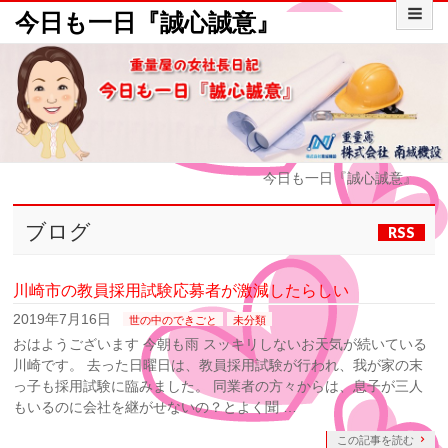
今日も一日『誠心誠意』
今日も一日『誠心誠意』
ブログ
RSS
川崎市の教員採用試験応募者が激減したらしい
2019年7月16日
世の中のできごと
未分類
おはようございます 今朝も雨 スッキリしないお天気が続いている
川崎です。 去った日曜日は、教員採用試験が行われ、我が家の末
っ子も採用試験に臨みました。 同業者の方々からは、息子が三人
もいるのに会社を継がせないの？とよく聞 …
この記事を読む