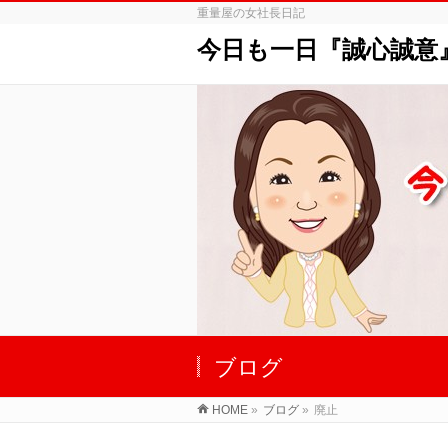
重量屋の女社長日記
今日も一日『誠心誠意
ブログ
HOME
»
ブログ
»
廃止