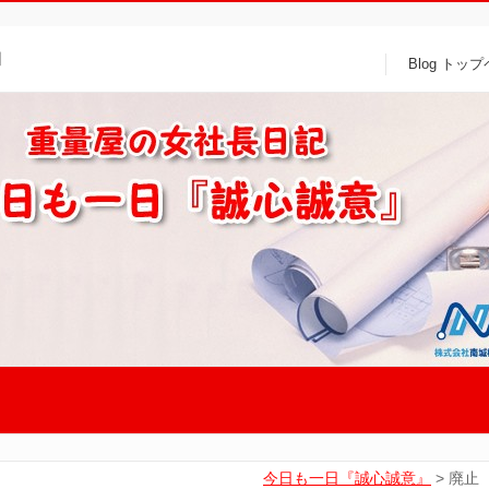
』
Blog トッ
今日も一日『誠心誠意』
>
廃止