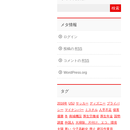
メタ情報
ログイン
投稿の
RSS
コメントの
RSS
WordPress.org
タグ
2016年
USJ
サッカー
ディズニー
プライバ
シー
マイナンバー
ミスチル
人手不足
侵害
優勝
冬
南城機設
厚生労働省
厚生年金
国勢
調査
外国人
大掃除、片付け、エコ、環境
太陽
寒い
少子高齢化
廃止
建設作業員