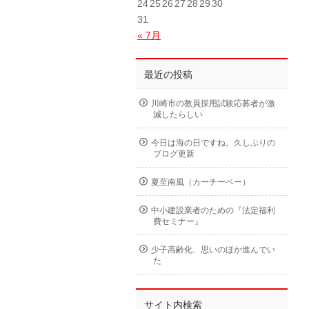
24
25
26
27
28
29
30
31
« 7月
最近の投稿
川崎市の教員採用試験応募者が激
減したらしい
今日は海の日ですね。久しぶりの
ブログ更新
夏至南風（カーチーベー）
中小建設業者のための『法定福利
費セミナー』
少子高齢化、思いのほか進んでい
た
サイト内検索