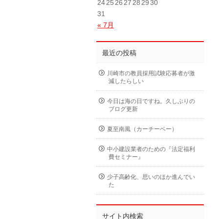
24
25
26
27
28
29
30
31
« 7月
最近の投稿
川崎市の教員採用試験応募者が激
減したらしい
今日は海の日ですね。久しぶりの
ブログ更新
夏至南風（カーチーベー）
中小建設業者のための『法定福利
費セミナー』
少子高齢化、思いのほか進んでい
た
サイト内検索