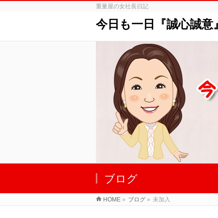
重量屋の女社長日記
今日も一日『誠心誠意
ブログ
HOME
»
ブログ
»
未加入