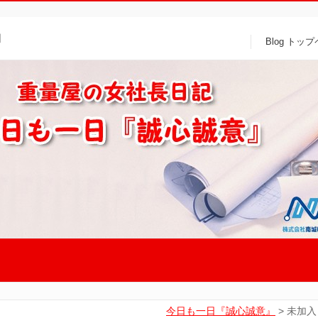
』
Blog トッ
今日も一日『誠心誠意』
>
未加入