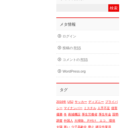
メタ情報
ログイン
投稿の
RSS
コメントの
RSS
WordPress.org
タグ
2016年
USJ
サッカー
ディズニー
プライバ
シー
マイナンバー
ミスチル
人手不足
侵害
優勝
冬
南城機設
厚生労働省
厚生年金
国勢
調査
外国人
大掃除、片付け、エコ、環境
太陽
寒い
少子高齢化
廃止
建設作業員