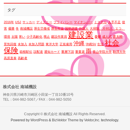
タグ
2016年
USJ
サッカー
ディズニー
プライバシー
マイナンバー
ミスチル
人手不足
侵
害
優勝
冬
南城機設
厚生労働省
厚生年金
国勢調査
外国人
大掃除、片付け、エコ、
建設業
環境
太陽
寒い
少子高齢化
廃止
建設作業員
憂鬱
成人式
普天間
社会
沖縄
景気回復
未加入
未加入問題
東洋大学
正規雇用
沖縄SV
生活
保険
雨
箱根駅伝
誤配達
通知カード
重層下請
重量鳶
青山学院大学
駒澤大学
高原直泰
高齢者
株式会社 南城機設
神奈川県川崎市川崎区小田栄一丁目10番10号
TEL：044-982-5067／FAX：044-982-5050
Copyright ©
株式会社 南城機設
All Rights Reserved.
Powered by
WordPress
&
BizVektor Theme
by
Vektor,Inc.
technology.