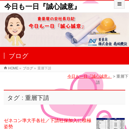
今日も一日『誠心誠意』
ブログ
HOME
»
ブログ
»
重層下請
今日も一日『誠心誠意』
>
重層下
請
タグ : 重層下請
ゼネコン準大手各社／下請社保加入に積極
姿勢