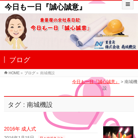
今日も一日『誠心誠意』
ブログ
HOME
»
ブログ
»
南城機設
今日も一日『誠心誠意』
>
南城機
設
タグ : 南城機設
2016年 成人式
2016年1月15日
日々のできごと