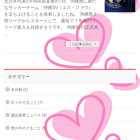
元日本代表のFW高原直泰が7日、沖縄県に新た
なサッカーチーム「沖縄SV（エス・ファウ）」
を立ち上げることを発表しましたね。 沖縄県３
部リーグからスタートして、最短で７年後のＪ
リーグ参入を目指すそうです。 沖縄SVの正式名
…
この記事を読む
カテゴリー
未分類 (1)
日々のできごと (7)
建設業界ニュース (4)
世の中のできごと (5)